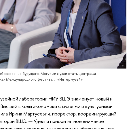
образования будущего. Могут ли музеи стать центрами
ках Международного фестиваля «Интермузей»
узейной лаборатории НИУ ВШЭ знаменует новый и
 Высшей школы экономики с музеями и культурными
тила Ирина Мартусевич, проректор, координирующий
атории ВШЭ. — Уделяя приоритетное внимание
ультурного наследия, мы исходим из убеждения, что