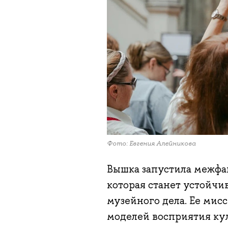
Фото: Евгения Алейникова
Вышка запустила межф
которая станет устойч
музейного дела. Ее мис
моделей восприятия ку