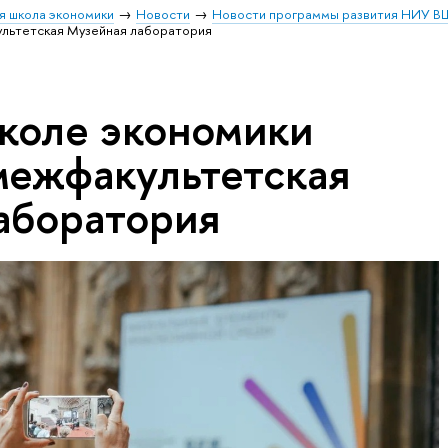
я школа экономики
Новости
Новости программы развития НИУ В
ультетская Музейная лаборатория
коле экономики
межфакультетская
аборатория