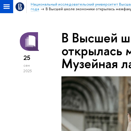
Национальный исследовательский университет Высша
года
В Высшей школе экономики открылась межфак
В Высшей ш
открылась 
25
Музейная л
сен
2025