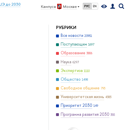
ШЭ до 2030
Кампус в
Москве
РУС
EN
РУБРИКИ
Все новости
20951
Поступающим
1697
Образование
3806
Наука
6297
Экспертиза
1110
Общество
1498
Свободное общение
793
Университетская жизнь
4383
Приоритет 2030
149
Программа развития 2030
355