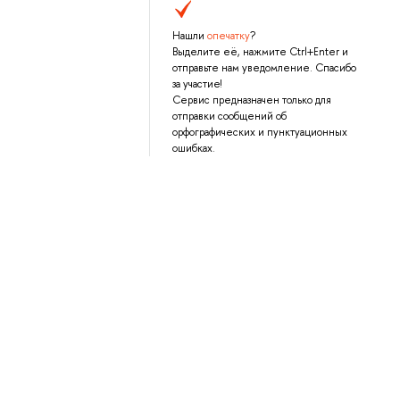
Нашли
опечатку
?
Выделите её, нажмите Ctrl+Enter и
отправьте нам уведомление. Спасибо
за участие!
Сервис предназначен только для
отправки сообщений об
орфографических и пунктуационных
ошибках.