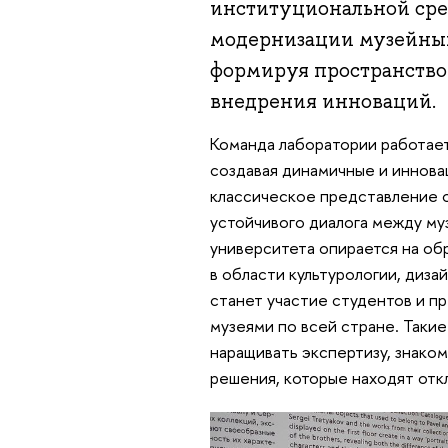
институциональной сре
модернизации музейных
формируя пространство 
внедрения инноваций.
Команда лаборатории работае
создавая динамичные и иннов
классическое представление о
устойчивого диалога между м
университета опирается на о
в области культурологии, диза
станет участие студентов и п
музеями по всей стране. Таки
наращивать экспертизу, знако
решения, которые находят откл