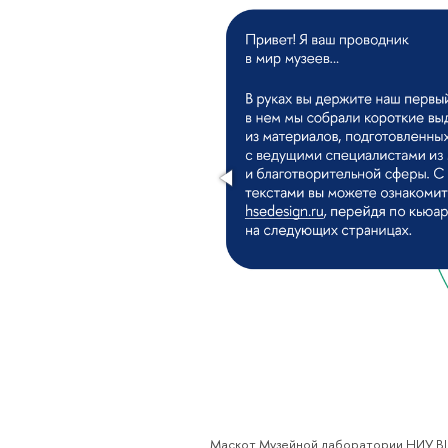
Маскот Музейной лаборатории НИУ 