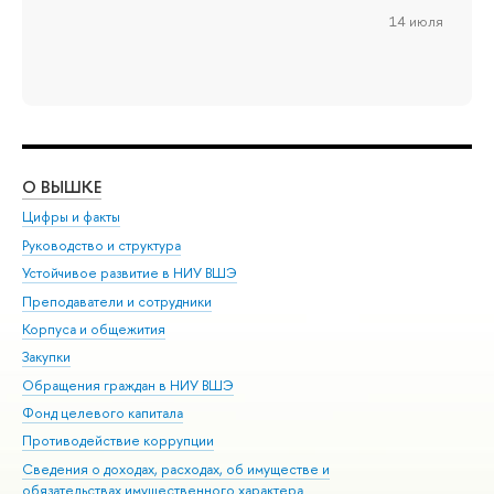
14 июля
О ВЫШКЕ
ОБ
Цифры и факты
Ли
Руководство и структура
Дов
Устойчивое развитие в НИУ ВШЭ
Ол
Преподаватели и сотрудники
При
Корпуса и общежития
Вы
Закупки
При
Обращения граждан в НИУ ВШЭ
Ас
Фонд целевого капитала
До
Противодействие коррупции
Цен
Сведения о доходах, расходах, об имуществе и
Би
обязательствах имущественного характера