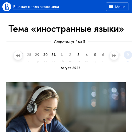
Высшая школа экономики
Меню
Тема «иностранные языки»
Страница 1 из 3
25
26
27
28
29
30
31
1
2
3
4
5
6
7
8
9
сб
вс
пн
вт
ср
чт
пт
сб
вс
пн
вт
ср
чт
пт
сб
вс
Август 2026