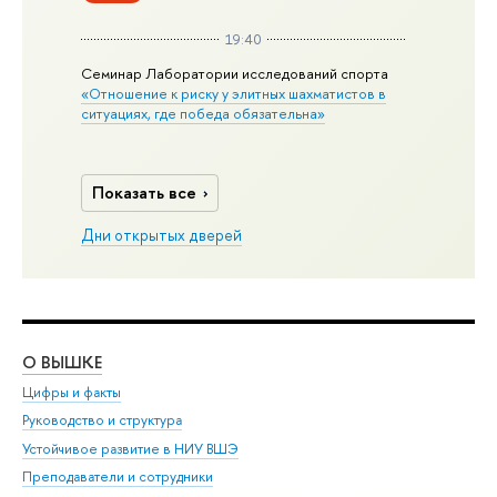
19:40
Семинар Лаборатории исследований спорта
«Отношение к риску у элитных шахматистов в
ситуациях, где победа обязательна»
Показать все
Дни открытых дверей
О ВЫШКЕ
ОБ
Цифры и факты
Ли
Руководство и структура
Дов
Устойчивое развитие в НИУ ВШЭ
Ол
Преподаватели и сотрудники
При