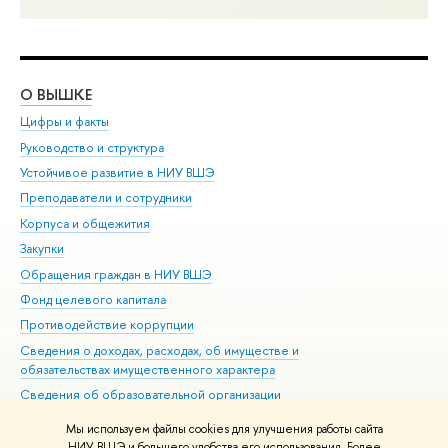
О ВЫШКЕ
ОБ
Цифры и факты
Ли
Руководство и структура
Дов
Устойчивое развитие в НИУ ВШЭ
Ол
Преподаватели и сотрудники
При
Корпуса и общежития
Вы
Закупки
При
Обращения граждан в НИУ ВШЭ
Ас
Фонд целевого капитала
До
Противодействие коррупции
Цен
Сведения о доходах, расходах, об имуществе и
Би
обязательствах имущественного характера
Об
Сведения об образовательной организации
Обр
Людям с ограниченными возможностями здоровья
Мы используем файлы cookies для улучшения работы сайта
Единая платежная страница
НИУ ВШЭ и большего удобства его использования. Более