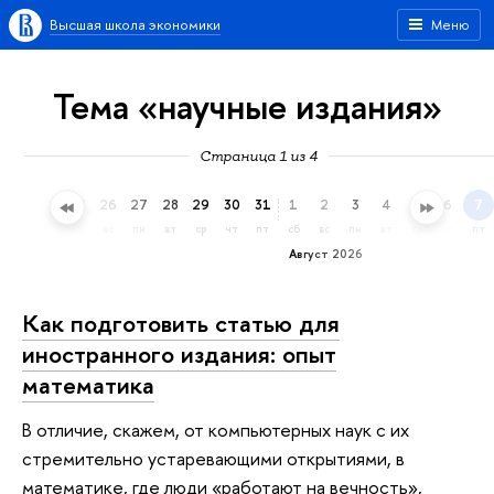
Высшая школа экономики
Меню
Тема «научные издания»
Страница 1 из 4
23
24
25
26
27
28
29
30
31
1
2
3
4
5
6
7
чт
пт
сб
вс
пн
вт
ср
чт
пт
сб
вс
пн
вт
ср
чт
пт
Август 2026
Как подготовить статью для
иностранного издания: опыт
математика
В отличие, скажем, от компьютерных наук с их
стремительно устаревающими открытиями, в
математике, где люди «работают на вечность»,