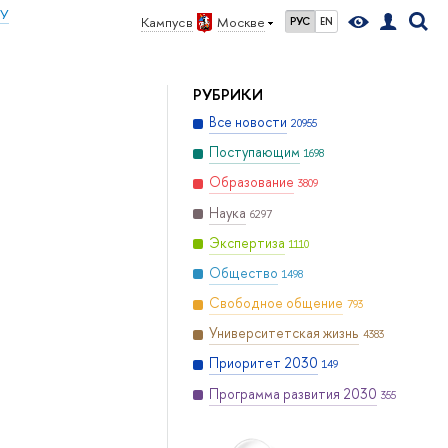
ИУ
Кампус в
Москве
РУС
EN
РУБРИКИ
Все новости
20955
Поступающим
1698
Образование
3809
Наука
6297
Экспертиза
1110
Общество
1498
Свободное общение
793
Университетская жизнь
4383
Приоритет 2030
149
Программа развития 2030
355