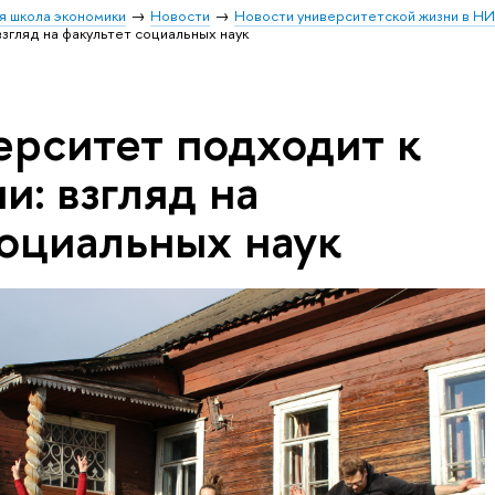
я школа экономики
Новости
Новости университетской жизни в Н
згляд на факультет социальных наук
ерситет подходит к
: взгляд на
социальных наук