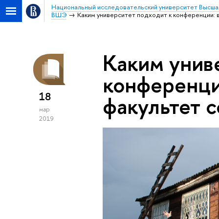
Национальный исследовательский университет Высша
ВШЭ
Каким университет подходит к конференции: в
Каким унив
конференции
18
факультет 
мар
2019