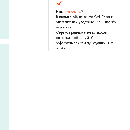
Нашли
опечатку
?
Выделите её, нажмите Ctrl+Enter и
отправьте нам уведомление. Спасибо
за участие!
Сервис предназначен только для
отправки сообщений об
орфографических и пунктуационных
ошибках.