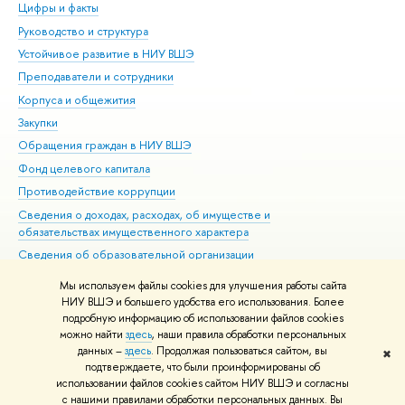
Цифры и факты
Ли
Руководство и структура
Дов
Устойчивое развитие в НИУ ВШЭ
Ол
Преподаватели и сотрудники
При
Корпуса и общежития
Вы
Закупки
При
Обращения граждан в НИУ ВШЭ
Ас
Фонд целевого капитала
До
Противодействие коррупции
Цен
Сведения о доходах, расходах, об имуществе и
Би
обязательствах имущественного характера
Об
Сведения об образовательной организации
Обр
Людям с ограниченными возможностями здоровья
Мы используем файлы cookies для улучшения работы сайта
Единая платежная страница
НИУ ВШЭ и большего удобства его использования. Более
подробную информацию об использовании файлов cookies
Работа в Вышке
можно найти
здесь
, наши правила обработки персональных
данных –
здесь
. Продолжая пользоваться сайтом, вы
✖
Редактору
подтверждаете, что были проинформированы об
© НИУ ВШЭ 1993–2026
Адреса и контакты
Условия использования
использовании файлов cookies сайтом НИУ ВШЭ и согласны
с нашими правилами обработки персональных данных. Вы
материалов
Политика конфиденциальности
Карта сайта