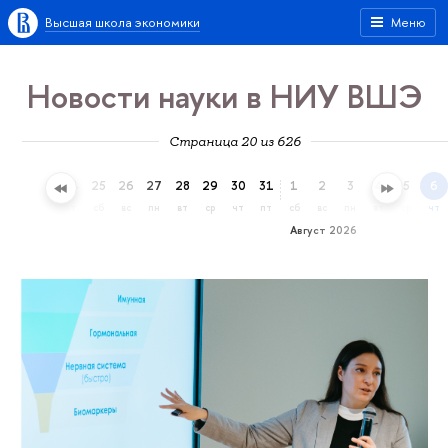
Высшая школа экономики
Меню
Новости науки в НИУ ВШЭ
Страница 20 из 626
22
23
24
25
26
27
28
29
30
31
1
2
3
4
5
6
ср
чт
пт
сб
вс
пн
вт
ср
чт
пт
сб
вс
пн
вт
ср
чт
Август 2026