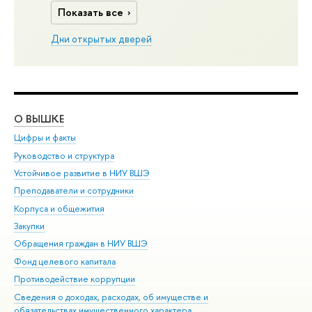
Показать все
Дни открытых дверей
О ВЫШКЕ
ОБ
Цифры и факты
Ли
Руководство и структура
Дов
Устойчивое развитие в НИУ ВШЭ
Ол
Преподаватели и сотрудники
При
Корпуса и общежития
Вы
Закупки
При
Обращения граждан в НИУ ВШЭ
Ас
Фонд целевого капитала
До
Противодействие коррупции
Цен
Сведения о доходах, расходах, об имуществе и
Би
обязательствах имущественного характера