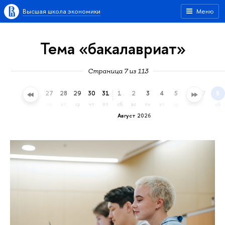
Высшая школа экономики
Меню
Тема «бакалавриат»
Страница 7 из 113
24
25
26
27
28
29
30
31
1
2
3
4
5
6
7
8
пт
сб
вс
пн
вт
ср
чт
пт
сб
вс
пн
вт
ср
чт
пт
сб
Август 2026