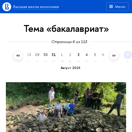
Высшая школа экономики
Меню
Тема «бакалавриат»
Страница 6 из 113
25
26
27
28
29
30
31
1
2
3
4
5
6
7
8
9
сб
вс
пн
вт
ср
чт
пт
сб
вс
пн
вт
ср
чт
пт
сб
вс
Август 2026