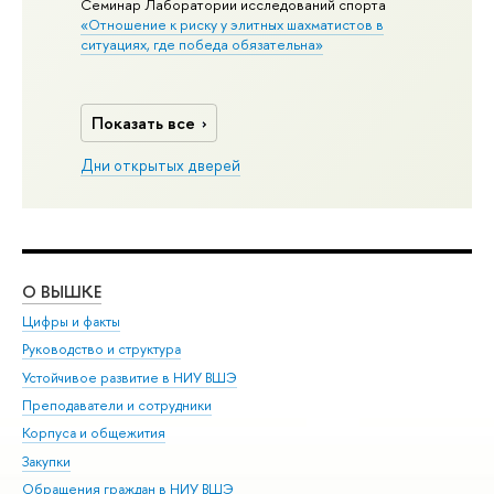
Семинар Лаборатории исследований спорта
«Отношение к риску у элитных шахматистов в
ситуациях, где победа обязательна»
Показать все
Дни открытых дверей
О ВЫШКЕ
ОБ
Цифры и факты
Ли
Руководство и структура
Дов
Устойчивое развитие в НИУ ВШЭ
Ол
Преподаватели и сотрудники
При
Корпуса и общежития
Вы
Закупки
При
Обращения граждан в НИУ ВШЭ
Ас