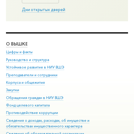
Дни открытых дверей
О ВЫШКЕ
ОБ
Цифры и факты
Ли
Руководство и структура
Дов
Устойчивое развитие в НИУ ВШЭ
Ол
Преподаватели и сотрудники
При
Корпуса и общежития
Вы
Закупки
При
Обращения граждан в НИУ ВШЭ
Ас
Фонд целевого капитала
До
Противодействие коррупции
Цен
Сведения о доходах, расходах, об имуществе и
Би
обязательствах имущественного характера
Об
Сведения об образовательной организации