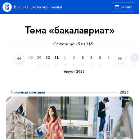
Высшая школа экономики
Меню
Тема «бакалавриат»
Страница 13 из 113
25
26
27
28
29
30
31
1
2
3
4
5
6
7
8
9
сб
вс
пн
вт
ср
чт
пт
сб
вс
пн
вт
ср
чт
пт
сб
вс
Август 2026