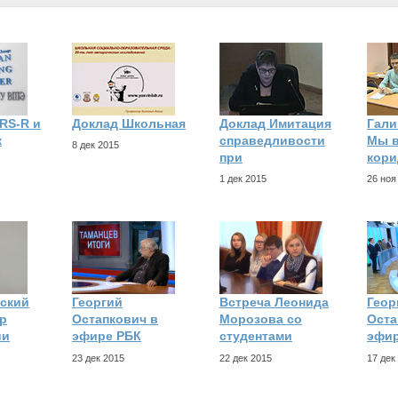
RS-R и
Доклад Школьная
Доклад Имитация
Гали
к
справедливости
Мы в
8 дек 2015
при
кори
1 дек 2015
26 ноя
ский
Георгий
Встреча Леонида
Геор
р
Остапкович в
Морозова со
Оста
ии
эфире РБК
студентами
эфи
23 дек 2015
22 дек 2015
17 дек