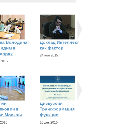
на Володина:
Доклад Интеллект
Буктрейлер
идим в
как фактор
учебника
дорах
Мотивация и
24 ноя 2015
 2015
20 ноя 2015
гий
Дискуссия
Дискуссия Новые
пкович в
Трансформация
технологии для
ре Москвы
функции
15 дек 2015
 2015
16 дек 2015