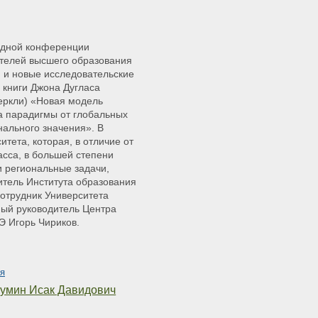
одной конференции
телей высшего образования
 и новые исследовательские
 книги Джона Дугласа
еркли) «Новая модель
а парадигмы от глобальных
нального значения». В
тета, которая, в отличие от
асса, в большей степени
 региональные задачи,
итель Института образования
отрудник Университета
ный руководитель Центра
Э Игорь Чириков.
ия
умин Исак Давидович