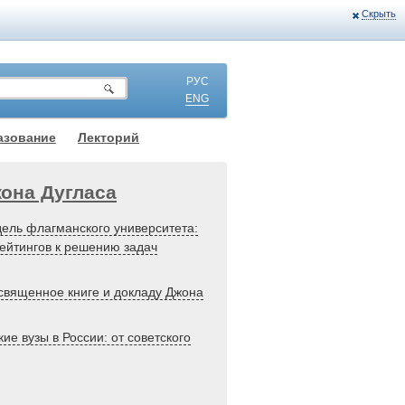
Скрыть
РУС
ENG
азование
Лекторий
жона Дугласа
ель флагманского университета:
ейтингов к решению задач
священное книге и докладу Джона
е вузы в России: от советского