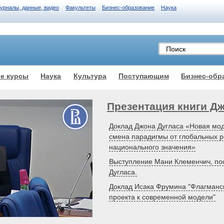
журналы, данные, видео
Факультеты
Бизнес-образование
Наука
е курсы
Наука
Культура
Поступающим
Бизнес-обр
Презентация книги Д
Доклад Джона Дугласа «Новая мод
смена парадигмы от глобальных р
национального значения»
Выступление Мани Клеменчич, по
Дугласа.
Доклад Исака Фрумина "Флагмански
проекта к современной модели"