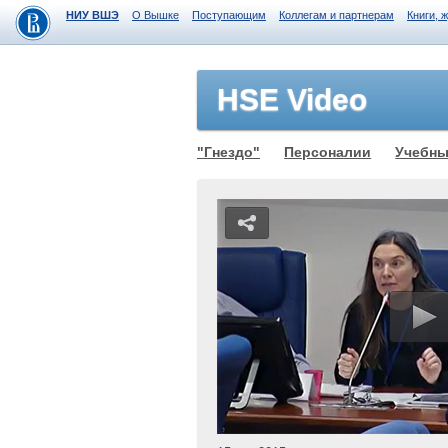
НИУ ВШЭ
О Вышке
Поступающим
Коллегам и партнерам
Книги, 
HSE Video
"Гнездо"
Персоналии
Учебны