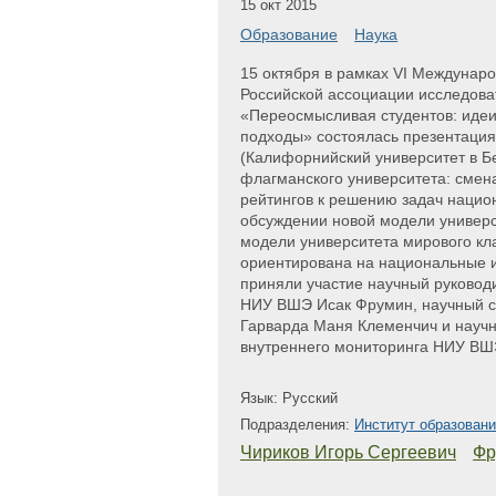
15 окт 2015
Образование
Наука
15 октября в рамках VI Междунар
Российской ассоциации исследова
«Переосмысливая студентов: идеи
подходы» состоялась презентация
(Калифорнийский университет в Б
флагманского университета: смен
рейтингов к решению задач нацио
обсуждении новой модели универси
модели университета мирового кл
ориентирована на национальные и
приняли участие научный руковод
НИУ ВШЭ Исак Фрумин, научный с
Гарварда Маня Клеменчич и науч
внутреннего мониторинга НИУ ВШ
Язык: Русский
Подразделения:
Институт образован
Чириков Игорь Сергеевич
Фр