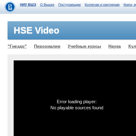
НИУ ВШЭ
О Вышке
Поступающим
Коллегам и партнерам
Книги, 
HSE Video
"Гнездо"
Персоналии
Учебные курсы
Наука
Кул
Error loading player:
No playable sources found