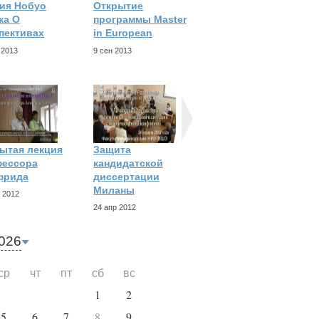
ия Нобуо
Открытие
Лекция Министра
ка О
программы Master
финансов Швеции
пективах
in European
28 фев 2013
 2013
9 сен 2013
ытая лекция
Защита
Защита
фессора
кандидатской
кандидатской
фрида
диссертации
диссертации
Миланы
 2012
24 апр 2012
24 апр 2012
026
ср
чт
пт
сб
вс
1
2
5
6
7
8
9