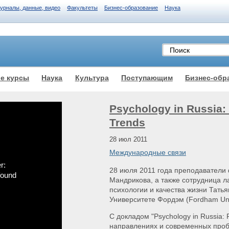
журналы, данные, видео
Факультеты
Бизнес-образование
Наука
е курсы
Наука
Культура
Поступающим
Бизнес-обр
Psychology in Russia
Trends
28 июл 2011
Международные связи
r:
28 июля 2011 года преподаватели 
found
Мандрикова, а также сотрудница л
психологии и качества жизни Тать
Университете Фордэм (Fordham Univ
C докладом "Psychology in Russia:
направлениях и современных проб