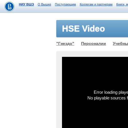
НИУ ВШЭ
О Вышке
Поступающим
Коллегам и партнерам
Книги, 
HSE Video
"Гнездо"
Персоналии
Учебны
Error loading playe
No playable sources 