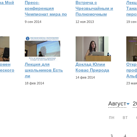
ра Мой
Пресс-
Встреча с
Лекц
конференция
Чрезвычайным и
Тана
Чемпионат мира по
Полномочным
перс
9 сен 2014
12 ноя 2013
19 сен
омен
Лекция для
Доклад Юлии
Откр
еского
школьников Есть
Коваc Природа
про
ли
Аль
14 фев 2014
18 фев 2014
23 мая
Август
2
пн
вт
3
4