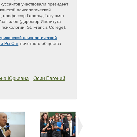
скуссантов участвовали президент
анской психологической
, профессор Гарольд Такушьян
Уве Гилен (директор Института
сихологии, St. Francis College).
риканской психологической
и Psi Chi
, почётного общества
ена Юрьевна
Осин Евгений