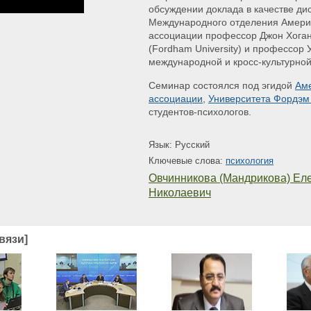
обсуждении доклада в качестве ди
Международного отделения Америк
ассоциации профессор Джон Хоган
(Fordham University) и профессор 
международной и кросс-культурной п
Семинар состоялся под эгидой
Аме
ассоциации
,
Университета Фордэм 
студентов-психологов.
Язык: Русский
Ключевые слова:
психология
Овчинникова (Мандрикова) Ел
Николаевич
вязи]