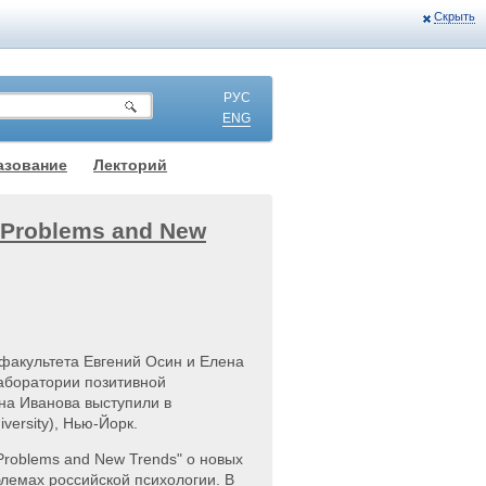
Скрыть
РУС
ENG
азование
Лекторий
: Problems and New
факультета Евгений Осин и Елена
аборатории позитивной
яна Иванова выступили в
ersity), Нью-Йорк.
 Problems and New Trends" о новых
лемах российской психологии. В