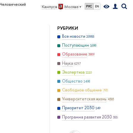
Человеческий
Кампус в
Москве
РУС
EN
РУБРИКИ
Все новости
20955
Поступающим
1698
Образование
3809
Наука
6297
Экспертиза
1110
Общество
1498
Свободное общение
793
Университетская жизнь
4383
Приоритет 2030
149
Программа развития 2030
355