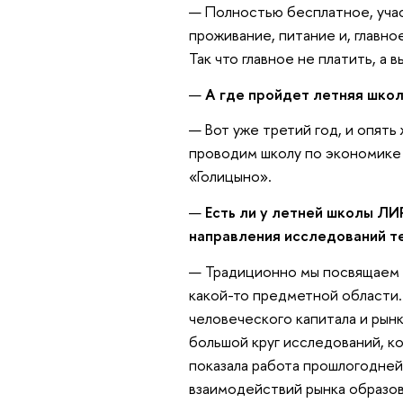
— Полностью бесплатное, учас
проживание, питание и, главно
Так что главное не платить, а в
—
А где пройдет летняя школа
— Вот уже третий год, и опять
проводим школу по экономике
«Голицыно».
—
Есть ли у летней школы ЛИ
направления исследований те
— Традиционно мы посвящаем 
какой-то предметной области.
человеческого капитала и рынк
большой круг исследований, к
показала работа прошлогодней
взаимодействий рынка образова