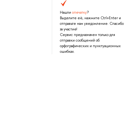
Нашли
опечатку
?
Выделите её, нажмите Ctrl+Enter и
отправьте нам уведомление. Спасибо
за участие!
Сервис предназначен только для
отправки сообщений об
орфографических и пунктуационных
ошибках.