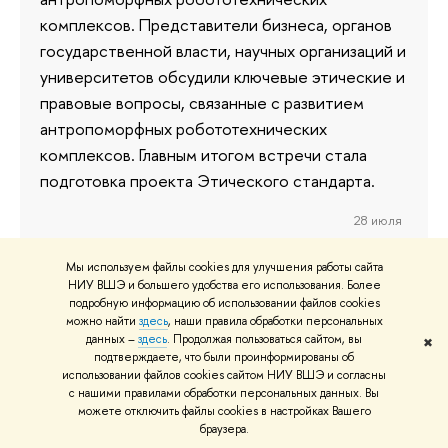
комплексов. Представители бизнеса, органов
государственной власти, научных организаций и
университетов обсудили ключевые этические и
правовые вопросы, связанные с развитием
антропоморфных робототехнических
комплексов. Главным итогом встречи стала
подготовка проекта Этического стандарта.
28 июля
Мы используем файлы cookies для улучшения работы сайта
НИУ ВШЭ и большего удобства его использования. Более
подробную информацию об использовании файлов cookies
НИУ ВШЭ первым среди
можно найти
здесь
, наши правила обработки персональных
университетов начал фиксировать
данных –
здесь
. Продолжая пользоваться сайтом, вы
✖
подтверждаете, что были проинформированы об
интеллектуальные права на
использовании файлов cookies сайтом НИУ ВШЭ и согласны
научные результаты в блокчейне
с нашими правилами обработки персональных данных. Вы
можете отключить файлы cookies в настройках Вашего
браузера.
Высшая школа экономики подключила свой