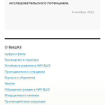
исследовательского потенциала.
4 октября 2011
О ВЫШКЕ
ОБ
Цифры и факты
Ли
Руководство и структура
Дов
Устойчивое развитие в НИУ ВШЭ
Ол
Преподаватели и сотрудники
При
Корпуса и общежития
Вы
Закупки
При
Обращения граждан в НИУ ВШЭ
Ас
Фонд целевого капитала
До
Противодействие коррупции
Цен