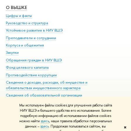
О ВЫШКЕ
ОБ
Цифры и факты
Ли
Руководство и структура
Дов
Устойчивое развитие в НИУ ВШЭ
Ол
Преподаватели и сотрудники
При
Корпуса и общежития
Вы
Закупки
При
Обращения граждан в НИУ ВШЭ
Ас
Фонд целевого капитала
До
Противодействие коррупции
Цен
Сведения о доходах, расходах, об имуществе и
Би
обязательствах имущественного характера
Об
Сведения об образовательной организации
Обр
Людям с ограниченными возможностями здоровья
Мы используем файлы cookies для улучшения работы сайта
Единая платежная страница
НИУ ВШЭ и большего удобства его использования. Более
подробную информацию об использовании файлов cookies
Работа в Вышке
можно найти
здесь
, наши правила обработки персональных
данных –
здесь
. Продолжая пользоваться сайтом, вы
✖
Редактору