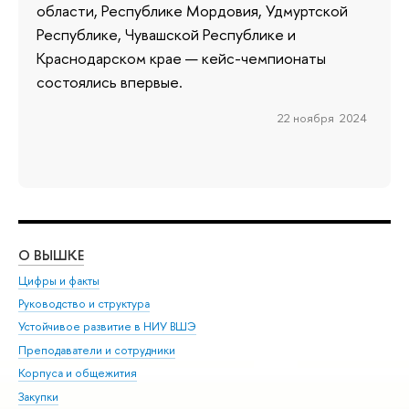
области, Республике Мордовия, Удмуртской
Республике, Чувашской Республике и
Краснодарском крае — кейс-чемпионаты
состоялись впервые.
22 ноября 2024
О ВЫШКЕ
ОБ
Цифры и факты
Ли
Руководство и структура
Дов
Устойчивое развитие в НИУ ВШЭ
Ол
Преподаватели и сотрудники
При
Корпуса и общежития
Вы
Закупки
При