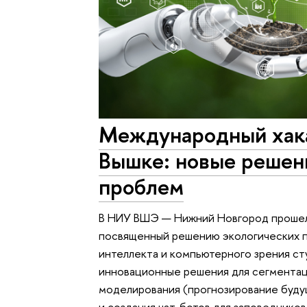
Международный хака
Вышке: новые решен
проблем
В НИУ ВШЭ — Нижний Новгород прошел
посвященный решению экологических 
интеллекта и компьютерного зрения ст
инновационные решения для сегментац
моделирования (прогнозирование буду
и создания чат-ботов для заповедников