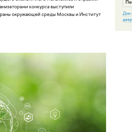
По
ганизаторами конкурса выступили
Дни 
храны окружающей среды Москвы и Институт
двер