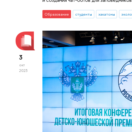
Образование
студенты
хакатоны
эколо
3
окт
2023