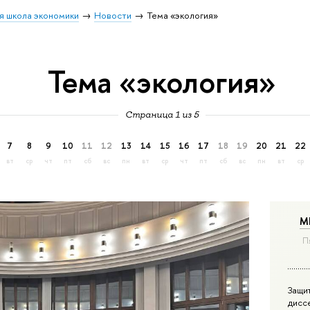
я школа экономики
Новости
Тема «экология»
Тема «экология»
Страница 1 из 5
7
8
9
10
11
12
13
14
15
16
17
18
19
20
21
22
вт
ср
чт
пт
сб
вс
пн
вт
ср
чт
пт
сб
вс
пн
вт
ср
М
П
Защи
дисс