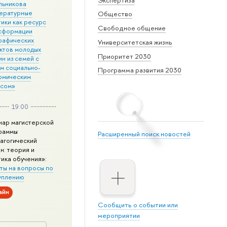
льникова
ературные
Общество
ики как ресурс
Свободное общение
сформации
рафических
Университетская жизнь
ктов молодых
Приоритет 2030
н из семей с
им социально-
Программа развития 2030
омическим
усом»
19:00
нар магистерской
раммы
Расширенный поиск новостей
агогический
н: теория и
тика обучения»:
ты на вопросы по
уплению
айн
Сообщить о событии или
мероприятии