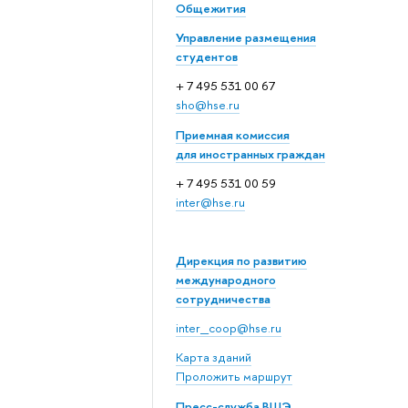
Общежития
Управление размещения
студентов
+ 7 495 531 00 67
sho@hse.ru
Приемная комиссия
для иностранных граждан
+ 7 495 531 00 59
inter@hse.ru
Дирекция по развитию
международного
сотрудничества
inter_coop@hse.ru
Карта зданий
Проложить маршрут
Пресс-служба ВШЭ