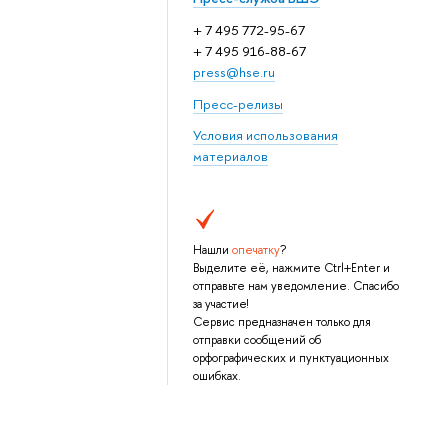
+ 7 495 772-95-67
+ 7 495 916-88-67
press@hse.ru
Пресс-релизы
Условия использования
материалов
Нашли
опечатку
?
Выделите её, нажмите Ctrl+Enter и
отправьте нам уведомление. Спасибо
за участие!
Сервис предназначен только для
отправки сообщений об
орфографических и пунктуационных
ошибках.