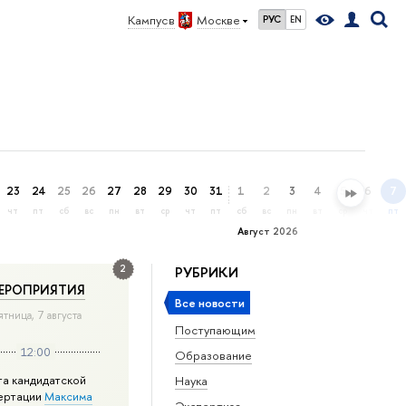
Кампус в
Москве
РУС
EN
23
24
25
26
27
28
29
30
31
1
2
3
4
5
6
7
чт
пт
сб
вс
пн
вт
ср
чт
пт
сб
вс
пн
вт
ср
чт
пт
Август 2026
2
РУБРИКИ
ЕРОПРИЯТИЯ
Все новости
ятница, 7 августа
Поступающим
12:00
Образование
та кандидатской
Наука
ертации
Максима
Экспертиза