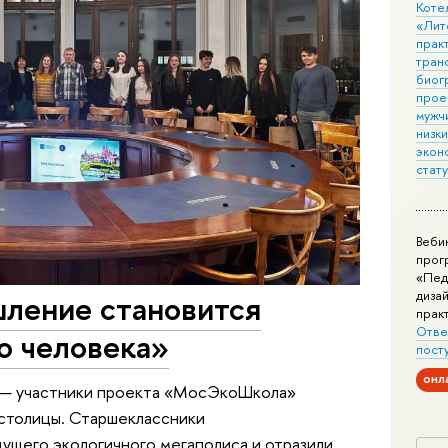
Коте
«Лит
практ
тран
биог
прое
мужчи
низк
экон
стат
Веби
прог
«Пед
дизай
ление становится
прак
Отве
о человека»
пост
онл
и — участники проекта «МосЭкоШкола»
 столицы. Старшеклассники
ущего экологичного мегаполиса и отразили