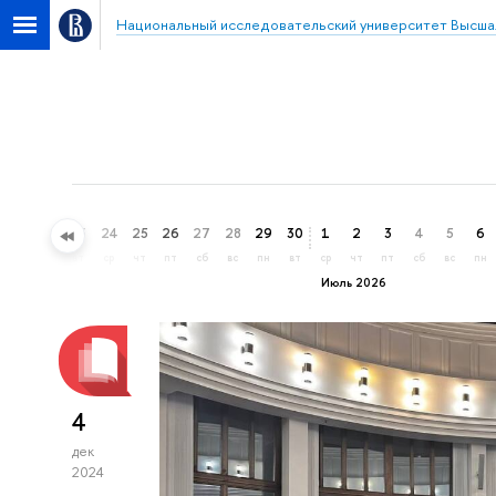
Национальный исследовательский университет Высша
21
22
23
24
25
26
27
28
29
30
1
2
3
4
5
6
вс
пн
вт
ср
чт
пт
сб
вс
пн
вт
ср
чт
пт
сб
вс
пн
Июль 2026
4
дек
2024