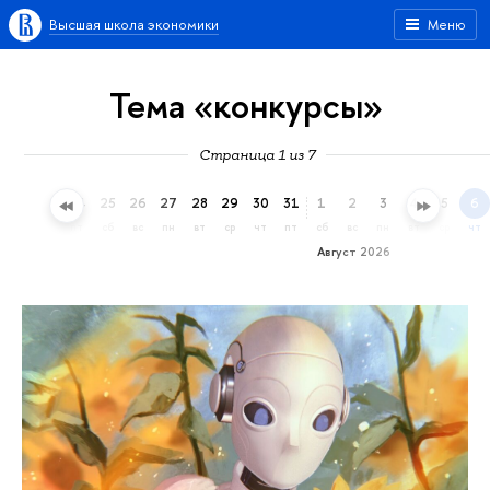
Высшая школа экономики
Меню
Тема «конкурсы»
Страница 1 из 7
22
23
24
25
26
27
28
29
30
31
1
2
3
4
5
6
ср
чт
пт
сб
вс
пн
вт
ср
чт
пт
сб
вс
пн
вт
ср
чт
Август 2026