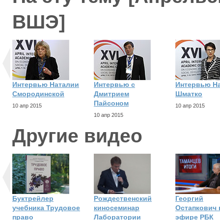
ВШЭ]
Интервью Наталии
Интервью с
Интервью Н
Смородинской
Дмитрием
Шматко
Пайсоном
10 апр 2015
10 апр 2015
10 апр 2015
Другие видео
Буктрейлер
Рождественский
Георгий
учебника Трудовое
киносеминар
Остапкович 
право
Лаборатории
эфире РБК