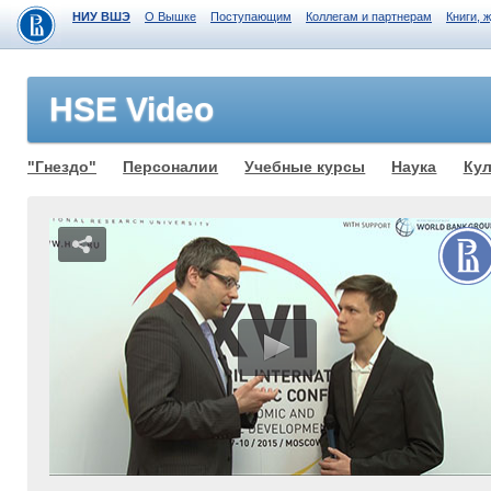
НИУ ВШЭ
О Вышке
Поступающим
Коллегам и партнерам
Книги, 
HSE Video
"Гнездо"
Персоналии
Учебные курсы
Наука
Кул