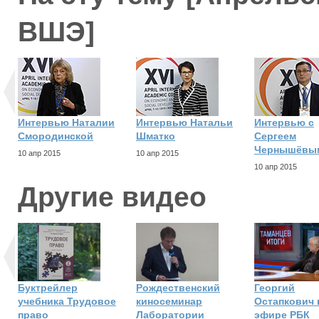
ВШЭ]
Интервью Наталии
Интервью Натальи
Интервью с
Смородинской
Шматко
Сергеем
Чернышёвы
10 апр 2015
10 апр 2015
10 апр 2015
Другие видео
Буктрейлер
Рождественский
Георгий
учебника Трудовое
киносеминар
Остапкович 
право
Лаборатории
эфире РБК