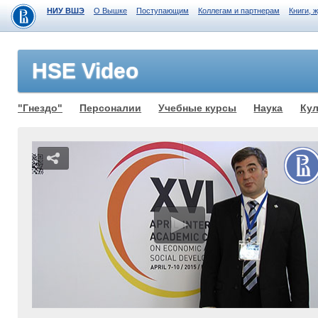
НИУ ВШЭ
О Вышке
Поступающим
Коллегам и партнерам
Книги, 
HSE Video
"Гнездо"
Персоналии
Учебные курсы
Наука
Кул