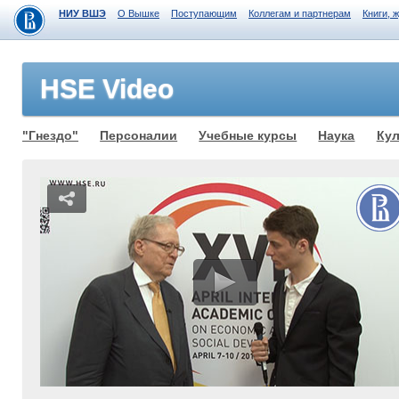
НИУ ВШЭ
О Вышке
Поступающим
Коллегам и партнерам
Книги, 
HSE Video
"Гнездо"
Персоналии
Учебные курсы
Наука
Кул