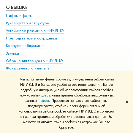
О ВЫШКЕ
ОБ
Цифры и факты
Ли
Руководство и структура
Дов
Устойчивое развитие в НИУ ВШЭ
Ол
Преподаватели и сотрудники
При
Корпуса и общежития
Вы
Закупки
При
Обращения граждан в НИУ ВШЭ
Ас
Фонд целевого капитала
До
Противодействие коррупции
Цен
Мы используем файлы cookies для улучшения работы сайта
Сведения о доходах, расходах, об имуществе и
Би
НИУ ВШЭ и большего удобства его использования. Более
обязательствах имущественного характера
подробную информацию об использовании файлов cookies
Об
можно найти
здесь
, наши правила обработки персональных
Сведения об образовательной организации
Обр
данных –
здесь
. Продолжая пользоваться сайтом, вы
✖
Людям с ограниченными возможностями здоровья
подтверждаете, что были проинформированы об
использовании файлов cookies сайтом НИУ ВШЭ и согласны
Единая платежная страница
с нашими правилами обработки персональных данных. Вы
Работа в Вышке
можете отключить файлы cookies в настройках Вашего
браузера.
Редактору