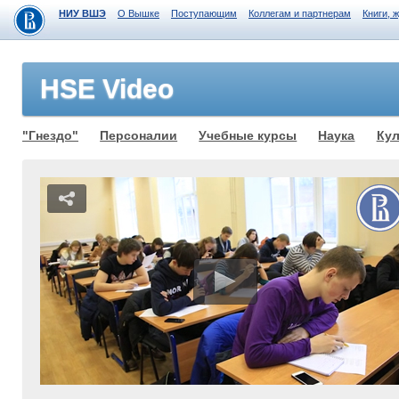
НИУ ВШЭ
О Вышке
Поступающим
Коллегам и партнерам
Книги, 
HSE Video
"Гнездо"
Персоналии
Учебные курсы
Наука
Кул