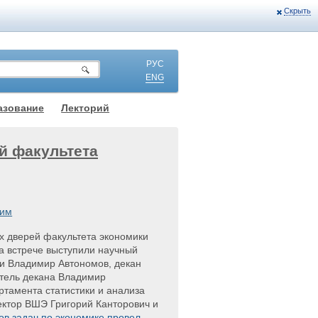
Скрыть
РУС
ENG
азование
Лекторий
й факультета
им
х дверей факультета экономики
а встрече выступили научный
ки Владимир Автономов, декан
итель декана Владимир
ртамента статистики и анализа
ктор ВШЭ Григорий Канторович и
ов задач по экономике провел