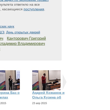
культета ответило на все
ы, касающиеся
поступления
.
ских наук
ВШЭ
,
День открытых дверей
ич
Канторович Григорий
Владимир Владимирович
ч
ерина Баз о
Андрей Кожанов и
Ярослав
илах
Ольга Кузина об
Бахметьев об
образовательной
 2015
23 апр 2015
23 апр 2015