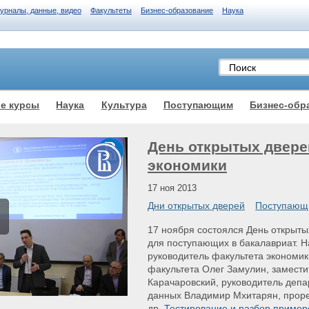
журналы, данные, видео
Факультеты
Бизнес-образование
Наука
е курсы
Наука
Культура
Поступающим
Бизнес-обр
День открытых двере
экономики
17 ноя 2013
Дни открытых дверей
Поступающ
17 ноября состоялся День открыты
для поступающих в бакалавриат. Н
руководитель факультета экономи
факультета Олег Замулин, замест
Карачаровский, руководитель депа
данных Владимир Мхитарян, проре
др.
Тестирование и разбор пример