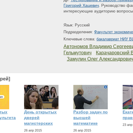
Григорий Хацевич
. Руководство фа
интересующие аудиторию вопрос
Язык: Русский
Подразделения:
Факультет экономиче
Ключевые слова:
бакалавриат НИУ 
Автономов Владимир Сергеев
Гельмутович
Карачаровский 
Замулин Олег Александрови
рей]
тых
День открытых
Разбор задач по
Екат
ультета
дверей
высшей
прав
магистерских
математике
23 апр
26 апр 2015
26 апр 2015