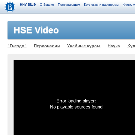
НИУ ВШЭ
О Вышке
Поступающим
Коллегам и партнерам
Книги, 
HSE Video
"Гнездо"
Персоналии
Учебные курсы
Наука
Кул
Error loading player:
No playable sources found