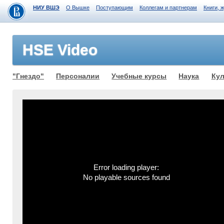
НИУ ВШЭ
О Вышке
Поступающим
Коллегам и партнерам
Книги, 
HSE Video
"Гнездо"
Персоналии
Учебные курсы
Наука
Кул
Error loading player:
No playable sources found